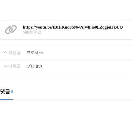
https://youtu.be/tDHiKud0SNw?si=4Fio0LZqgjeIFBUQ
598회 연결
이전글
프로세스
다음글
プロセス
댓글
0