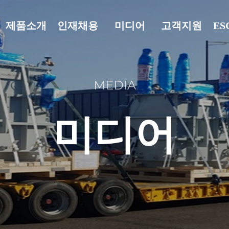
제품소개
인재채용
미디어
고객지원
E
생산능력
인재상
보도자료
고객지원
환
MEDIA
생산제품
인사제도
홍보영상
사
직무소개
프로세스
지
미디어
채용절차
윤
채용공고
품
채용FAQ
복리후생
지원서 접
수