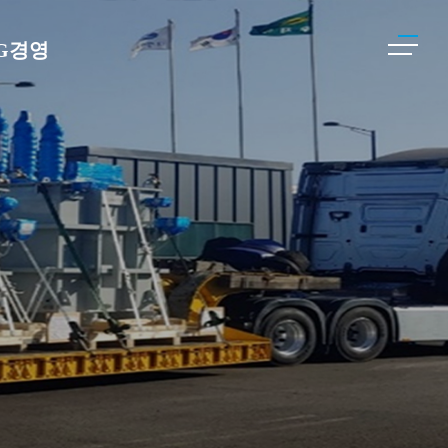
SG경영
경경영
회적 책
임
배구조
리경영
질경영